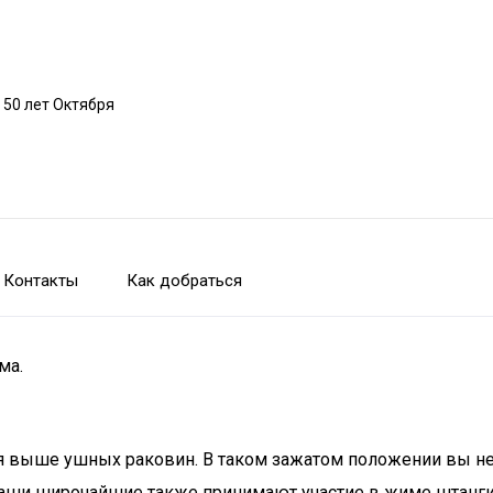
 50 лет Октября
Контакты
Как добраться
ма.
ся выше ушных раковин. В таком зажатом положении вы 
аши широчайшие также принимают участие в жиме штанги