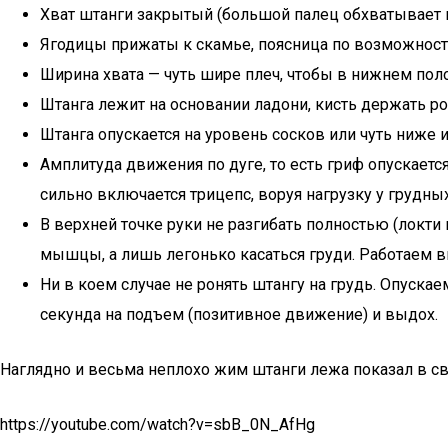
Хват штанги закрытый (большой палец обхватывает г
Ягодицы прижаты к скамье, поясница по возможности 
Ширина хвата — чуть шире плеч, чтобы в нижнем поло
Штанга лежит на основании ладони, кисть держать ров
Штанга опускается на уровень сосков или чуть ниже 
Амплитуда движения по дуге, то есть гриф опускается
сильно включается трицепс, воруя нагрузку у грудных
В верхней точке руки не разгибать полностью (локти 
мышцы, а лишь легонько касаться груди. Работаем в
Ни в коем случае не ронять штангу на грудь. Опуска
секунда на подъем (позитивное движение) и выдох.
Наглядно и весьма неплохо жим штанги лежа показал в св
https://youtube.com/watch?v=sbB_0N_AfHg