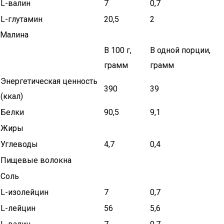
L-валин
7
0,7
L-глутамин
20,5
2
Малина
В 100 г,
В одной порции,
грамм
грамм
Энергетическая ценность
390
39
(ккал)
Белки
90,5
9,1
Жиры
Углеводы
4,7
0,4
Пищевые волокна
Соль
L-изолейцин
7
0,7
L-лейцин
56
5,6