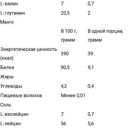
L-валин
7
0,7
L-глутамин
20,5
2
Манго
В 100 г,
В одной порции,
грамм
грамм
Энергетическая ценность
390
39
(ккал)
Белки
90,5
9,1
Жиры
Углеводы
4,2
0,4
Пищевые волокна
Менее 0,01
Соль
L-изолейцин
7
0,7
L-лейцин
56
5,6