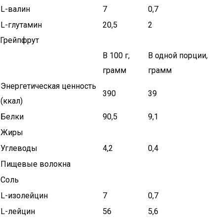
L-валин
7
0,7
L-глутамин
20,5
2
Грейпфрут
В 100 г,
В одной порции,
грамм
грамм
Энергетическая ценность
390
39
(ккал)
Белки
90,5
9,1
Жиры
Углеводы
4,2
0,4
Пищевые волокна
Соль
L-изолейцин
7
0,7
L-лейцин
56
5,6