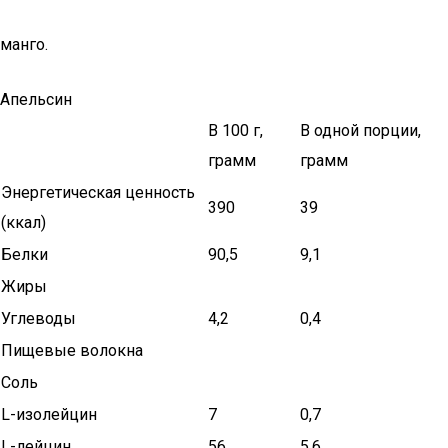
манго.
Апельсин
В 100 г,
В одной порции,
грамм
грамм
Энергетическая ценность
390
39
(ккал)
Белки
90,5
9,1
Жиры
Углеводы
4,2
0,4
Пищевые волокна
Соль
L-изолейцин
7
0,7
L-лейцин
56
5,6