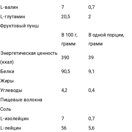
L-валин
7
0,7
L-глутамин
20,5
2
Фруктовый пунш
В 100 г,
В одной порции,
грамм
грамм
Энергетическая ценность
390
39
(ккал)
Белки
90,5
9,1
Жиры
Углеводы
4,2
0,4
Пищевые волокна
Соль
L-изолейцин
7
0,7
L-лейцин
56
5,6