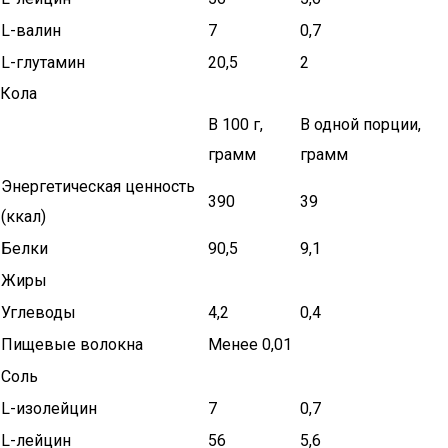
L-валин
7
0,7
L-глутамин
20,5
2
Кола
В 100 г,
В одной порции,
грамм
грамм
Энергетическая ценность
390
39
(ккал)
Белки
90,5
9,1
Жиры
Углеводы
4,2
0,4
Пищевые волокна
Менее 0,01
Соль
L-изолейцин
7
0,7
L-лейцин
56
5,6