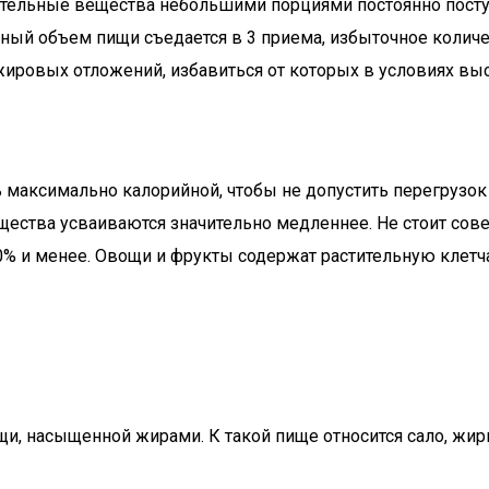
тательные вещества небольшими порциями постоянно пост
гичный объем пищи съедается в 3 приема, избыточное коли
 жировых отложений, избавиться от которых в условиях в
ь максимально калорийной, чтобы не допустить перегрузо
ества усваиваются значительно медленнее. Не стоит сове
0% и менее. Овощи и фрукты содержат растительную клет
и, насыщенной жирами. К такой пище относится сало, жирн