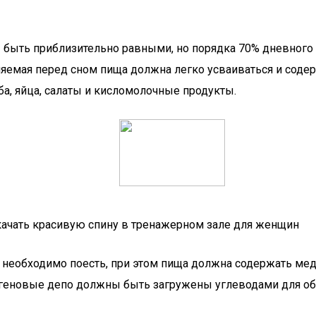
быть приблизительно равными, но порядка 70% дневного р
бляемая перед сном пища должна легко усваиваться и сод
ба, яйца, салаты и кисломолочные продукты.
качать красивую спину в тренажерном зале для женщин
нга необходимо поесть, при этом пища должна содержать м
огеновые депо должны быть загружены углеводами для об