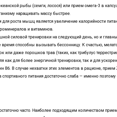
кеанской рыбы (семги, лосося) или прием омега-3 в капс
рганизму наращивать массу быстрее.
ля роста мышц является увеличение калорийности питани
кроминералов и витаминов.
ешной силовой тренировки на следующий день, но и главн
 время способны вызывать бессонницу. К счастью, мелат
ок или даже порошков трав (таких, как трибулус террестр
для как для более энергичной тренировки, так и для уско
ин B6. В случае нехватки этих элементов в рационе, прие
па спортивного питания достаточно слаба — именно поэтому
таточно часто. Наиболее подходящим количеством приемов