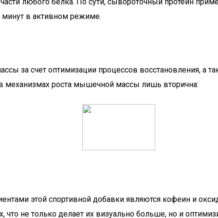
части любого белка. По сути, сывороточный протеин приме
 минут в активном режиме.
сы за счет оптимизации процессов восстановления, а та
в механизмах роста мышечной массы лишь вторична:
нтами этой спортивной добавки являются кофеин и оксид
х, что не только делает их визуально больше, но и оптими