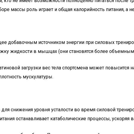
, кто не имеет возможности полноценно питаться после тр
оре массы роль играет и общая калорийность питания, а не
ее добавочным источником энергии при силовых трениров
ержку жидкости в мышцах (они становятся более объемным
еатиновой загрузки вес тела спортсмена может повысится
плотность мускулатуры.
для снижения уровня усталости во время силовой трениро
тания останавливает катаболические процессы, ускоряя в