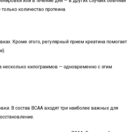
енировки или в течение дня — в других случаях обычная
 только количество протеина.
ках. Кроме этого, регулярный прием креатина помогает
и).
 на несколько килограммов — одновременно с этим
вки. В состав BCAA входят три наиболее важных для
осстановление.