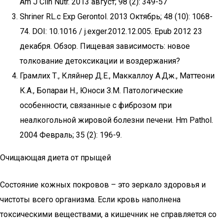
Am J Clin Nutr. 2013 август; 98 (2): 349-57
Shriner RL.c Exp Gerontol. 2013 Октябрь; 48 (10): 1068-
74. DOI: 10.1016 / j.exger.2012.12.005. Epub 2012 23
декабря. Обзор. Пищевая зависимость: новое
толкование детоксикации и воздержания?
Грамлих Т., Кляйнер Д.Е., Маккаллоу А.Дж., Маттеони
К.А., Бопараи Н., Юноси З.М. Патологические
особенности, связанные с фиброзом при
неалкогольной жировой болезни печени. Hm Pathol.
2004 Февраль; 35 (2): 196-9.
Очищающая диета от прыщей
Состояние кожных покровов – это зеркало здоровья и
чистоты всего организма. Если кровь наполнена
токсическими веществами, а кишечник не справляется со