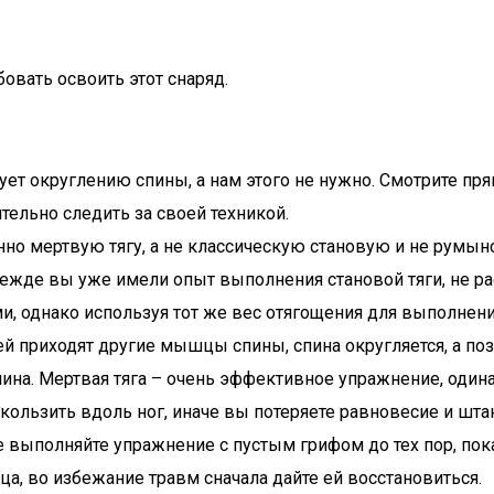
овать освоить этот снаряд.
вует округлению спины, а нам этого не нужно. Смотрите п
тельно следить за своей техникой.
енно мертвую тягу, а не классическую становую и не румы
ежде вы уже имели опыт выполнения становой тяги, не рас
ми, однако используя тот же вес отягощения для выполнени
ей приходят другие мышцы спины, спина округляется, а по
ина. Мертвая тяга – очень эффективное упражнение, одина
кользить вдоль ног, иначе вы потеряете равновесие и штан
 выполняйте упражнение с пустым грифом до тех пор, пока
ца, во избежание травм сначала дайте ей восстановиться.