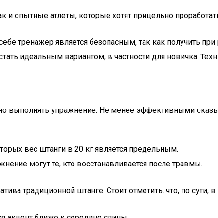
так и опытные атлеты, которые хотят прицельно проработ
себе тренажер является безопасным, так как получить при р
стать идеальным вариантом, в частности для новичка. Тех
но выполнять упражнение. Не менее эффективными оказыва
торых вес штанги в 20 кг является предельным.
жнение могут те, кто восстанавливается после травмы.
атива традиционной штанге. Стоит отметить, что, по сути, 
я акцент ближе к середине спины.