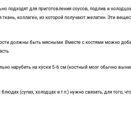
 подходят для приготовления соусов, подлив и холодцов. 
ая ткань, коллаген, из которой получают желатин. Эти вещ
 кости должны быть мясными. Вместе с костями можно доба
асть.
льно нарубить на куски 5-6 см (костный мозг обычно вын
блюдах (супах, холодцах и т.п.) нужно связать, для того,