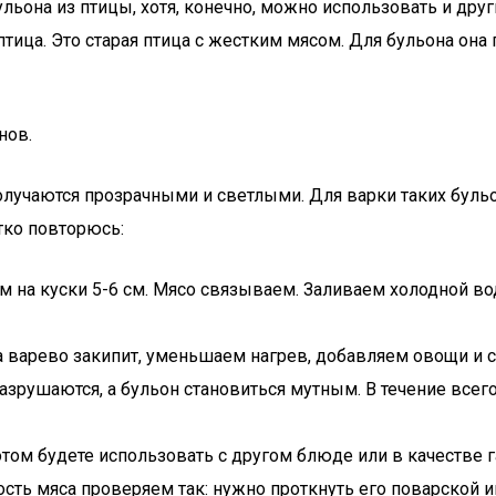
льона из птицы, хотя, конечно, можно использовать и дру
птица. Это старая птица с жестким мясом. Для бульона она
нов.
получаются прозрачными и светлыми. Для варки таких бул
атко повторюсь:
 на куски 5-6 см. Мясо связываем. Заливаем холодной в
да варево закипит, уменьшаем нагрев, добавляем овощи и 
разрушаются, а бульон становиться мутным. В течение вс
потом будете использовать с другом блюде или в качестве г
ность мяса проверяем так: нужно проткнуть его поварской 