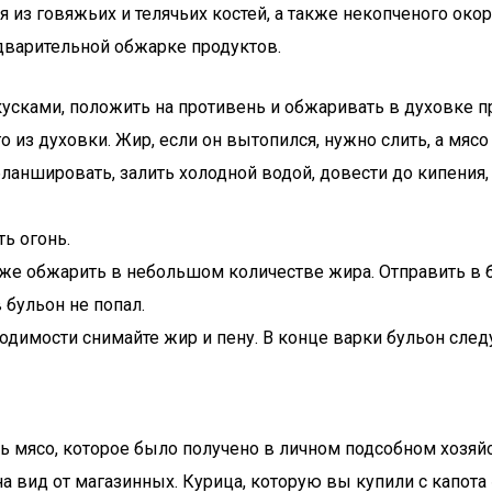
ся из говяжьих и телячьих костей, а также некопченого ок
дварительной обжарке продуктов.
сками, положить на противень и обжаривать в духовке при
из духовки. Жир, если он вытопился, нужно слить, а мясо
ланшировать, залить холодной водой, довести до кипения
ь огонь.
же обжарить в небольшом количестве жира. Отправить в б
 бульон не попал.
ходимости снимайте жир и пену. В конце варки бульон след
ь мясо, которое было получено в личном подсобном хозяй
на вид от магазинных. Курица, которую вы купили с капота