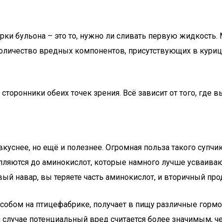
ки бульона – это то, нужно ли сливать первую жидкость.
оличество вредных компонентов, присутствующих в курице
сторонники обеих точек зрения. Всё зависит от того, где в
вкуснее, но ещё и полезнее. Огромная польза такого супчи
пляются до аминокислот, которые намного лучше усваиваю
рвый навар, вы теряете часть аминокислот, и вторичный п
обом на птицефабрике, получает в пищу различные гормо
м случае потенциальный вред считается более значимым, ч