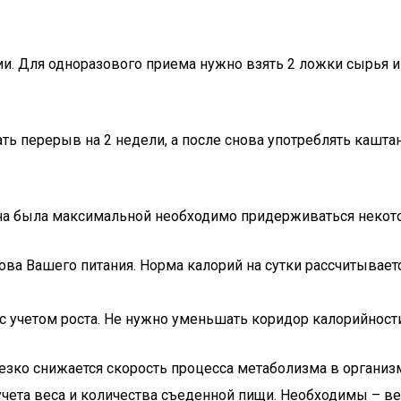
 Для одноразового приема нужно взять 2 ложки сырья и за
ать перерыв на 2 недели, а после снова употреблять кашт
на была максимальной необходимо придерживаться некот
ова Вашего питания. Норма калорий на сутки рассчитывае
 с учетом роста. Не нужно уменьшать коридор калорийност
езко снижается скорость процесса метаболизма в организм
чета веса и количества съеденной пищи. Необходимы – ве