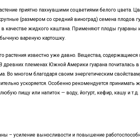
растение приятно пахнувшими соцветиями белого цвета. Цв
 крупные (размером со средний виноград) семена плодов
в качестве жидкого каштана. Применяют плоды гуараны и 
 обычную вареную картошку.
ого растения известно уже давно. Вещества, содержащиеся
 В древних племенах Южной Америки гуарана почиталась в
ма. Во многом благодаря своим энергетическим свойствам
ачительно ускоряется. Особенно рекомендуется принимать
юбую пищу или напиток — воду, йогурт, кефир, кашу и т.д.
аны – усиление выносливости и повышение работоспособн