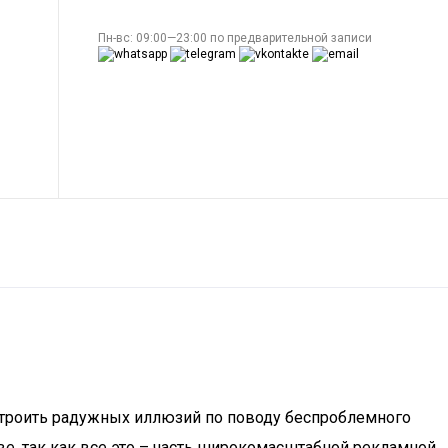
Пн-вс: 09:00—23:00 по предварительной записи
 строить радужных иллюзий по поводу беспроблемного
тве, так как все это – часть широкомасштабной рекламной