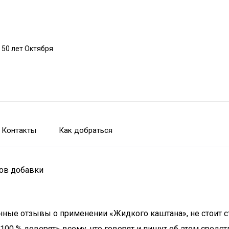
 50 лет Октября
Контакты
Как добраться
тов добавки
женные отзывы о применении «Жидкого каштана», не стоит
100 % доверять всему, что говорят и пишут об этом средс