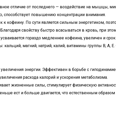
вное отличие от последнего — воздействие на мышцы, мин
ю, способствует повышению концентрации внимания.
к к кофеину. По сути является сильным энергетиком, поэто
лагодаря свойству быстро всасываться в кровь, при этом
н усваивается гораздо медленнее кофеина, увеличен и срок
 кальций, магний, натрий, калий, витамины группы В, А,
т увеличения энергии. Эффективен в борьбе с гиподинамие
величения расхода калорий и ускорения метаболизма.
вает жизненные силы, стимулирует физическую активнос
меньше ест и больше двигается, что естественным образом 