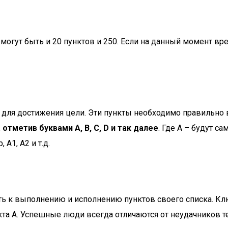
могут быть и 20 пунктов и 250. Если на данный момент вр
мо для достижения цели. Эти пункты необходимо правильно 
,
отметив буквами A, B, C, D и так далее
. Где А – будут с
А1, А2 и т.д.
ть к выполнению и исполнению пунктов своего списка. Клю
та А. Успешные люди всегда отличаются от неудачников те