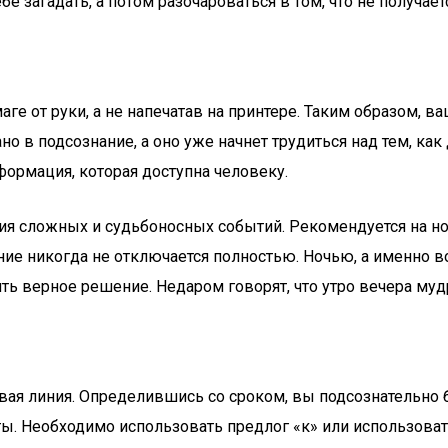
е загадать, а потом разочароваться в том, что не получае
маге от руки, а не напечатав на принтере. Таким образом,
ано в подсознание, а оно уже начнет трудиться над тем, ка
нформация, которая доступна человеку.
 сложных и судьбоносных событий. Рекомендуется на ночь 
ие никогда не отключается полностью. Ночью, а именно во
ть верное решение. Недаром говорят, что утро вечера муд
вая линия. Определившись со сроком, вы подсознательно 
ы. Необходимо использовать предлог «к» или использоват