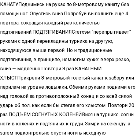
КАНАТУПоднимись на руках по 8-метровому канату без
помощи ног. Опустись вниз.Попробуй выполнить еще 4
повтора, сокращая каждый раз количество
подтягиваний.ПОДТЯГИВАНИЯСтетхэм “перепрыгивает”
руками с одной перекладины турника на другую,
находящуюся выше первой. Но и традиционные
подтягивания, в принципе, немногим хуже: вверх резко,
вниз — медленно.Повтори 8 раз.КАНАТНЫЙ
ХЛЫСТПрикрепи 8-метровый толстый канат к забору или
перилам на уровне лодыжки. Обеими руками подними его
над головой за противоположный конец и со всей силой
ударь об пол, как если бы стегал его хлыстом. Повтори 20
раз.ПОДЪЕМ СОГНУТЫХ КОЛЕНЕЙВися на турнике, согни
ноги в коленях и подтяни их к груди. Замри на секунду, а
затем подконтрольно опусти ноги в исходную