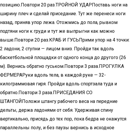
позицию.Повтори 20 раз.ТРОЙНОЙ УДАРПоставь ноги на
ширину плеч и сделай приседание. Тут же перенеси ноги
назад, приняв упор лежа. Отожмись до пола, рывком
подтяни ноги к груди и тут же выпрыгни как можно
выше.Повтори 20 раз.КРАБ И ГУСЬПрими упор на 4 точки:
2 ладони, 2 ступни — лицом вниз. Пройди так вдоль
баскетбольной площадки от одного конца до другого (26
м). Вернись обратно гуськом.Повтори 3 раза.ПРОГУЛКА
ФЕРМЕРАРуки вдоль тела, в каждой руке — 32-
килограммовая гиря. Пройди вдоль спортзала туда и
обратно.Повтори 3 раза.ПРИСЕДАНИЯ СО
ШТАНГОЙПоложи штангу рабочего веса на передние
дельты, держа ладонями от себя. Удерживая спину
вертикально, присядь до тех пор, пока бедра не окажутся
параллельны полу, и без паузы вернись в исходное