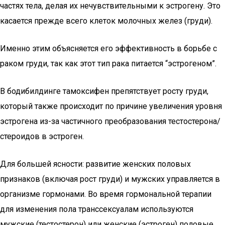
частях тела, делая их нечувствительными к эстрогену. Это
касается прежде всего клеток молочных желез (груди).
Именно этим объясняется его эффективность в борьбе с
раком груди, так как этот тип рака питается “эстрогеном”.
В бодибилдинге тамоксифен препятствует росту груди,
который также происходит по причине увеличения уровня
эстрогена из-за частичного преобразования тестостерона/
стероидов в эстроген.
Для большей ясности: развитие женских половых
признаков (включая рост груди) и мужских управляется в
организме гормонами. Во время гормональной терапии
для изменения пола транссексуалам используются
мужские (тестостерон) или женские (эстроген) половые