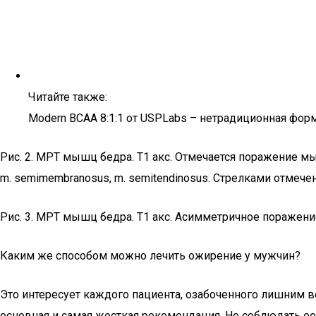
Читайте также:
Modern BCAA 8:1:1 от USPLabs – нетрадиционная фор
Рис. 2. МРТ мышц бедра. Т1 акс. Отмечается поражение мыш
m. semimembranosus, m. semitendinosus. Стрелками отмеч
Рис. 3. МРТ мышц бедра. Т1 акс. Асимметричное поражени
Каким же способом можно лечить ожирение у мужчин?
Это интересует каждого пациента, озабоченного лишним в
основная и самая жесткая рекомендация. Но соблюдать ее