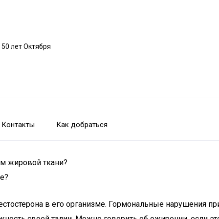
 50 лет Октября
Контакты
Как добраться
м жировой ткани?
е?
стостерона в его организме. Гормональные нарушения прив
ость своей талии. Можно говорить об ожирении, если это