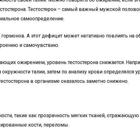
естостерона. Тестостерон – самый важный мужской половой
оциальное самоопределение.
гормонов. А этот дефицит может негативно повлиять на 
строению и самочувствию.
дающих ожирением, уровень тестостерона снижается. Нап
окружности талии, затем по анализу крови определялся у
естостерона в организме оказалось заметно снижено.
сти, такие как прозрачность мягких тканей, отражающую
мированные кости, переломы.