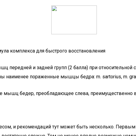
мула комплекса для быстрого восстановления
ц передней и задней групп (2 балла) при относительной сох
ены наименее пораженные мышцы бедра: m. sartorius, m. g
е мышц бедер, преобладающее слева, преимущественно в з
есом, и рекомендаций тут может быть несколько. Первым 
 достаточно сложно. Тем не менее вполне возможно немно