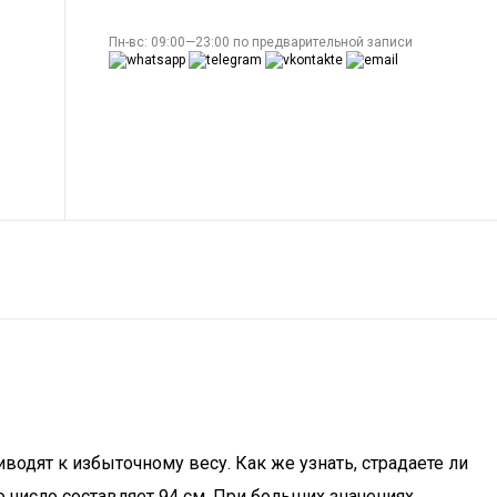
Пн-вс: 09:00—23:00 по предварительной записи
одят к избыточному весу. Как же узнать, страдаете ли
 число составляет 94 см. При больших значениях