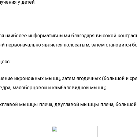
учения у детей.
ся наиболее информативными благодаря высокой контрас
й первоначально является полосатым, затем становится б
цесс:
ечение икроножных мышц, затем ягодичных (большой и сре
едра, малоберцовой и камбаловидной мышц;
ехглавой мышцы плеча, двуглавой мышцы плеча, большой 