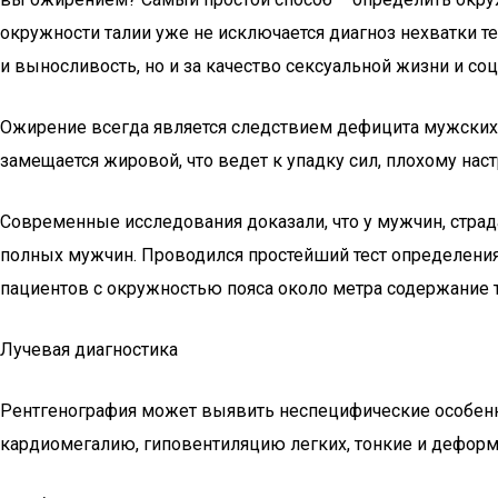
окружности талии уже не исключается диагноз нехватки т
и выносливость, но и за качество сексуальной жизни и с
Ожирение всегда является следствием дефицита мужских 
замещается жировой, что ведет к упадку сил, плохому на
Современные исследования доказали, что у мужчин, стра
полных мужчин. Проводился простейший тест определения 
пациентов с окружностью пояса около метра содержание т
Лучевая диагностика
Рентгенография может выявить неспецифические особенно
кардиомегалию, гиповентиляцию легких, тонкие и дефор