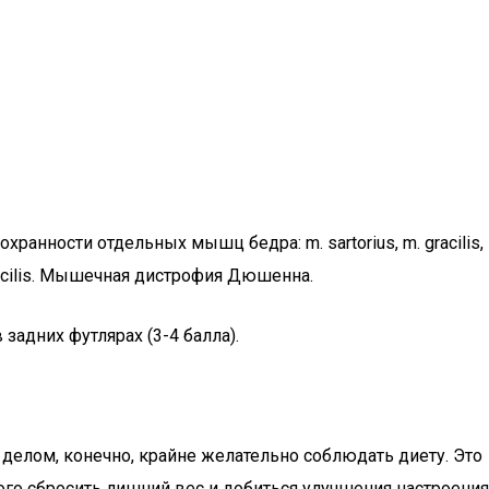
ранности отдельных мышц бедра: m. sartorius, m. gracilis,
racilis. Мышечная дистрофия Дюшенна.
адних футлярах (3-4 балла).
делом, конечно, крайне желательно соблюдать диету. Это
го сбросить лишний вес и добиться улучшения настроения